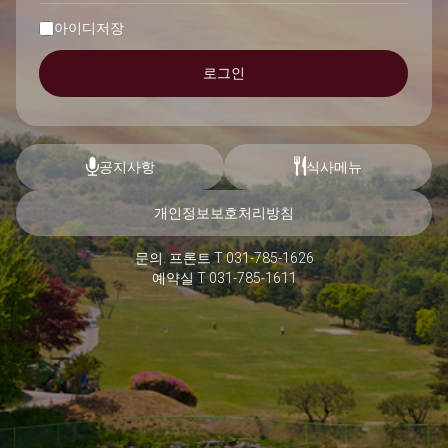
아이디저장
로그인
공지사항
식사메뉴
개인정보보호처리방침
문의. 프론트 T 031-785-1626
예약실 T 031-785-1611